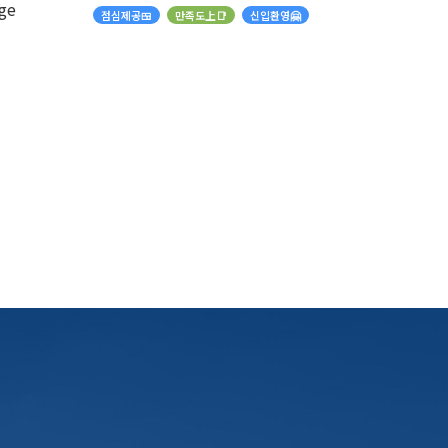
ge
점심제공🍱
만족도上📑
신입환영🤗