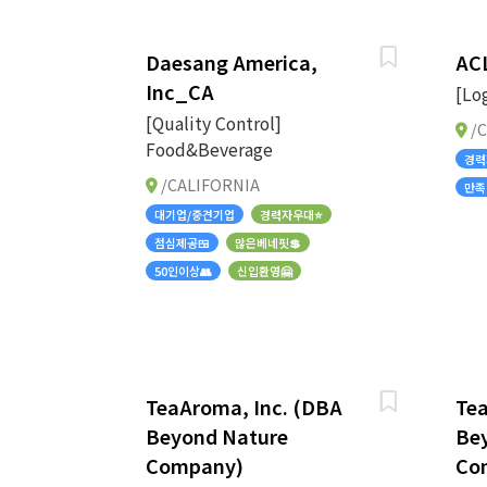
Daesang America,
AC
Inc_CA
[Lo
[Quality Control]
/C
Food&Beverage
경력
/CALIFORNIA
만족
대기업/중견기업
경력자우대⭐
점심제공🍱
많은베네핏💲
50인이상👥
신입환영🤗
TeaAroma, Inc. (DBA
Tea
Beyond Nature
Be
Company)
Co