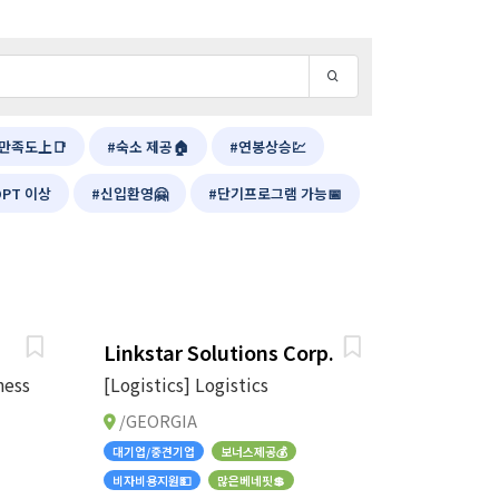
만족도上📑
#숙소 제공🏠
#연봉상승💹
OPT 이상
#신입환영🤗
#단기프로그램 가능📅
Linkstar Solutions Corp.
ness
[Logistics] Logistics
/GEORGIA
대기업/중견기업
보너스제공💰
비자비용지원💵
많은베네핏💲