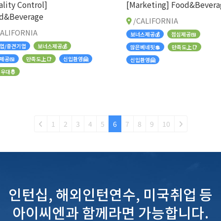
ality Control]
[Marketing] Food&Bevera
d&Beverage
/CALIFORNIA
ALIFORNIA
보너스제공💰
점심제공🍱
업/중견기업
보너스제공💰
많은베네핏💲
만족도上📑
제공🍱
만족도上📑
신입환영🤗
신입환영🤗
 우대🤴
1
2
3
4
5
6
7
8
9
10
인턴십, 해외인턴연수, 미국취업 등
아이씨엔과 함께라면 가능합니다.