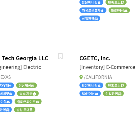
많은베네핏💲
만족도上📑
자유로운휴가🧳
50인이상👥
신입환영🤗
 Tech Georgia LLC
CGETC, Inc.
gineering] Electric
[Inventory] E-Commerce
EXAS
/CALIFORNIA
자우대⭐
점심제공🍱
많은베네핏💲
만족도上📑
베네핏💲
숙소 제공🏠
50인이상👥
신입환영🤗
인이상👥
출퇴근롸이드🚌
환영🤗
남성 우대🤴