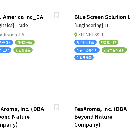
L America Inc_CA
Blue Screen Solution 
gistics] Trade
[Engineering] IT
alifornia_LA
/TENNESSEE
자우대⭐
점심제공🍱
많은베네핏💲
만족도上📑
도上📑
신입환영🤗
자유로운휴가🧳
건강보험지원💉
신입환영🤗
Aroma, Inc. (DBA
TeaAroma, Inc. (DBA
yond Nature
Beyond Nature
mpany)
Company)