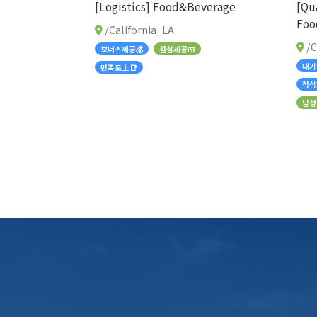
[Logistics] Food&Beverage
[Qu
Foo
/California_LA
/C
보너스제공💰
점심제공🍱
대기
만족도上📑
점심
남성