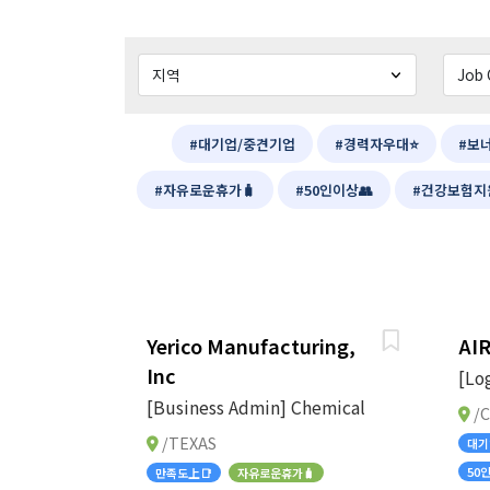
#대기업/중견기업
#경력자우대⭐
#보
#자유로운휴가🧳
#50인이상👥
#건강보험지
Yerico Manufacturing,
AI
Inc
[Log
[Business Admin] Chemical
/C
/TEXAS
대기
50
만족도上📑
자유로운휴가🧳