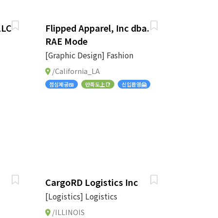
LLC
Flipped Apparel, Inc dba.
RAE Mode
[Graphic Design] Fashion
/California_LA
점심제공🍱
만족도上📑
신입환영🤗
CargoRD Logistics Inc
[Logistics] Logistics
/ILLINOIS