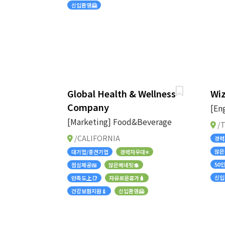
신입환영🤗
Global Health & Wellness
Wiz
Company
[En
[Marketing] Food&Beverage
/T
/CALIFORNIA
경력
많은
대기업/중견기업
경력자우대⭐
50
점심제공🍱
많은베네핏💲
신입
만족도上📑
자유로운휴가🧳
건강보험지원💉
신입환영🤗