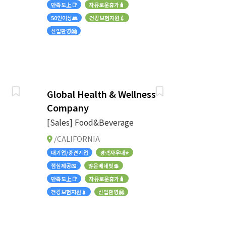
만족도上📑
자유로운휴가🧳
50인이상👥
건강보험지원💉
신입환영🤗
Global Health & Wellness
Company
[Sales] Food&Beverage
/CALIFORNIA
대기업/중견기업
경력자우대⭐
점심제공🍱
많은베네핏💲
만족도上📑
자유로운휴가🧳
건강보험지원💉
신입환영🤗