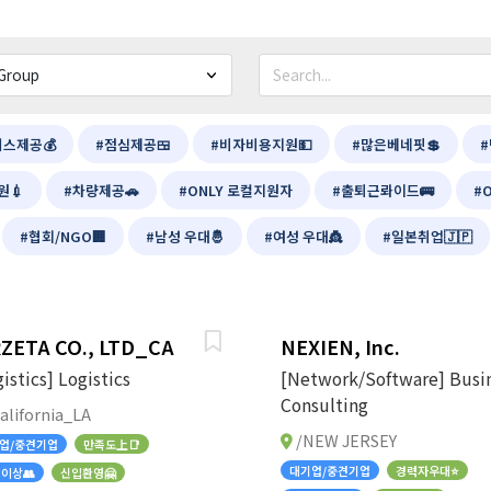
너스제공💰
#점심제공🍱
#비자비용지원💵
#많은베네핏💲
#
원💉
#차량제공🚗
#ONLY 로컬지원자
#출퇴근롸이드🚌
#
#협회/NGO🏢
#남성 우대🤴
#여성 우대👸
#일본취업🇯🇵
RZETA CO., LTD_CA
NEXIEN, Inc.
istics] Logistics
[Network/Software] Busi
Consulting
alifornia_LA
/NEW JERSEY
업/중견기업
만족도上📑
대기업/중견기업
경력자우대⭐
인이상👥
신입환영🤗