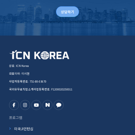
상담하기
상호: ICN Korea
대표이사: 이시현
사업자등록번호: 751-88-03670
국외유무료직업소개사업등록번호: F1200020250011
프로그램
미국JI인턴십