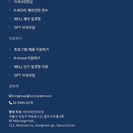
미국JI인턴십
K-MOVE 해외인턴 연수
WELL 해외 일경험
OPT 미국취업
지원하기
프로그램/채용 지원하기
K-move 지원하기
WELL 단기 일경험 지원
OPT 미국취업
연락처
icngroup@icncareer.com
02-3445-4278
한국 지사:
아이씨엔코리아
서울시 강남구 역삼로 112,밀브리지홀 6층
6F Milbridge Hall.,
112, Yeoksam-ro, Gangnam-gu, Seoul,Korea