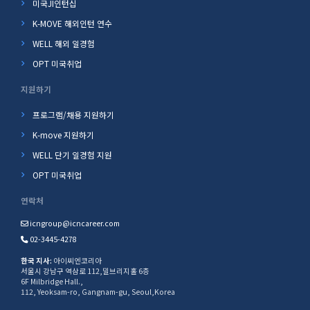
미국JI인턴십
K-MOVE 해외인턴 연수
WELL 해외 일경험
OPT 미국취업
지원하기
프로그램/채용 지원하기
K-move 지원하기
WELL 단기 일경험 지원
OPT 미국취업
연락처
icngroup@icncareer.com
02-3445-4278
한국 지사:
아이씨엔코리아
서울시 강남구 역삼로 112,밀브리지홀 6층
6F Milbridge Hall.,
112, Yeoksam-ro, Gangnam-gu, Seoul,Korea