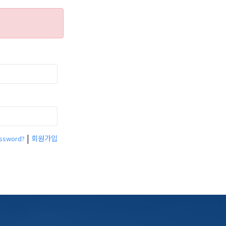
|
회원가입
assword?