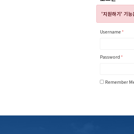
'지원하기' 기
Username
*
Password
*
Remember M