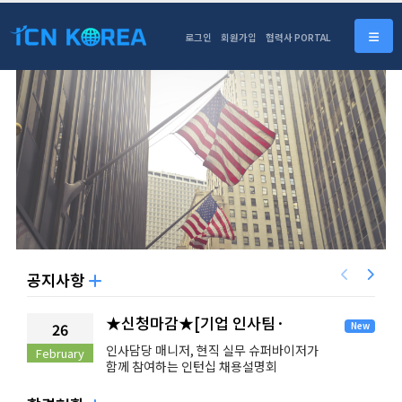
로그인
회원가입
협력사 PORTAL
공지사항
★신청마감★[기업 인사팀·
26
New
현직자 참여] Spigen,Inc
인사담당 매니저, 현직 실무 슈퍼바이저가
February
D
미국인턴 온라인 설명회
함께 참여하는 인턴십 채용설명회