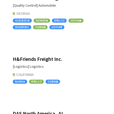
[Quality Control] Automobile
/GEORGIA
대기업/중견기업
많은베네핏💲
만족도上📑
50인이상👥
건강보험지원💉
신입환영🤗
남성 우대🤴
H&Friends Freight Inc.
[Logistics] Logistics
/CALIFORNIA
점심제공🍱
만족도上📑
신입환영🤗
DAS North America_AL