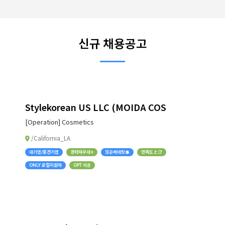
신규 채용공고
Stylekorean US LLC (MOIDA COS
[Operation] Cosmetics
/California_LA
대기업/중견기업
경력자우대⭐
많은베네핏💲
만족도上📑
ONLY 로컬지원자
OPT 이상