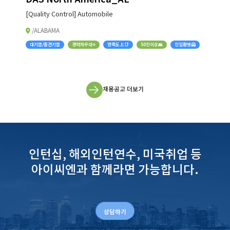
[Quality Control] Automobile
/ALABAMA
대기업/중견기업
경력자우대⭐
만족도上📑
50인이상👥
신입환영🤗
채용공고 더보기
인턴십, 해외인턴연수, 미국취업 등
아이씨엔과 함께라면 가능합니다.
상담하기