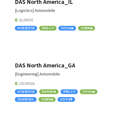
DAS North America_IL
[Logistics] Automobile
/ILLINOIS
대기업/중견기업
만족도上📑
50인이상👥
신입환영🤗
DAS North America_GA
[Engineering] Automobile
/GEORGIA
대기업/중견기업
많은베네핏💲
만족도上📑
50인이상👥
건강보험지원💉
신입환영🤗
남성 우대🤴