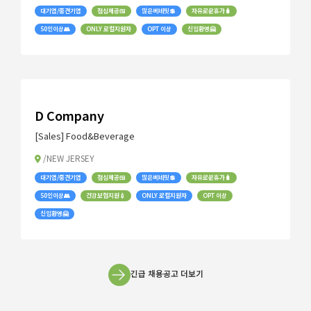
대기업/중견기업
점심제공🍱
많은베네핏💲
자유로운휴가🧳
50인이상👥
ONLY 로컬지원자
OPT 이상
신입환영🤗
D Company
[Sales] Food&Beverage
/NEW JERSEY
대기업/중견기업
점심제공🍱
많은베네핏💲
자유로운휴가🧳
50인이상👥
건강보험지원💉
ONLY 로컬지원자
OPT 이상
신입환영🤗
긴급 채용공고 더보기