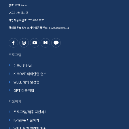
상호: ICN Korea
대표이사: 이시현
사업자등록번호: 751-88-03670
국외유무료직업소개사업등록번호: F1200020250011
프로그램
미국JI인턴십
K-MOVE 해외인턴 연수
WELL 해외 일경험
OPT 미국취업
지원하기
프로그램/채용 지원하기
K-move 지원하기
WELL 단기 일경험 지원