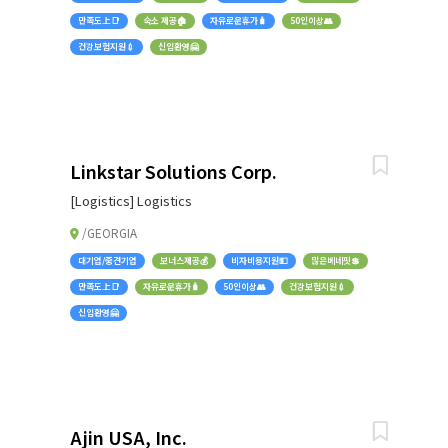
만족도上📑
숙소 제공🏠
자유로운휴가🧳
50인이상👥
건강보험지원💉
신입환영🤗
Linkstar Solutions Corp.
[Logistics] Logistics
/GEORGIA
대기업/중견기업
보너스제공💰
비자비용지원💵
많은베네핏💲
만족도上📑
자유로운휴가🧳
50인이상👥
건강보험지원💉
신입환영🤗
Ajin USA, Inc.