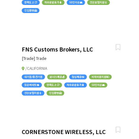
만족도上📑
자유로운휴가🧳
50인이상👥
건강보험지원💉
신입환영🤗
FNS Customs Brokers, LLC
[Trade] Trade
/CALIFORNIA
대기업/중견기업
보너스제공💰
점심제공🍱
비자비용지원💵
많은베네핏💲
만족도上📑
자유로운휴가🧳
50인이상👥
건강보험지원💉
신입환영🤗
CORNERSTONE WIRELESS, LLC