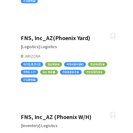
신입환영🤗
FNS, Inc_AZ(Phoenix Yard)
[Logistics] Logistics
/ARIZONA
대기업/중견기업
점심제공🍱
비자비용지원💵
많은베네핏💲
만족도上📑
숙소 제공🏠
자유로운휴가🧳
건강보험지원💉
신입환영🤗
FNS, Inc_AZ (Phoenix W/H)
[Inventory] Logistics