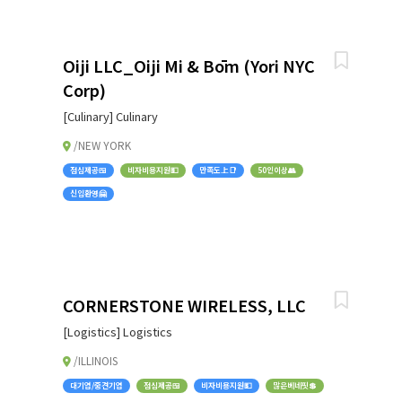
Oiji LLC_Oiji Mi & Bōm (Yori NYC
Corp)
[Culinary] Culinary
/NEW YORK
점심제공🍱
비자비용지원💵
만족도上📑
50인이상👥
신입환영🤗
CORNERSTONE WIRELESS, LLC
[Logistics] Logistics
/ILLINOIS
대기업/중견기업
점심제공🍱
비자비용지원💵
많은베네핏💲