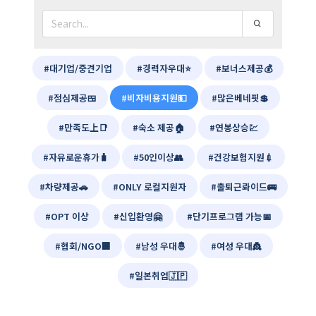
#대기업/중견기업
#경력자우대⭐
#보너스제공💰
#점심제공🍱
#비자비용지원💵
#많은베네핏💲
#만족도上📑
#숙소 제공🏠
#연봉상승💹
#자유로운휴가🧳
#50인이상👥
#건강보험지원💉
#차량제공🚗
#ONLY 로컬지원자
#출퇴근롸이드🚌
#OPT 이상
#신입환영🤗
#단기프로그램 가능📅
#협회/NGO🏢
#남성 우대🤴
#여성 우대👸
#일본취업🇯🇵