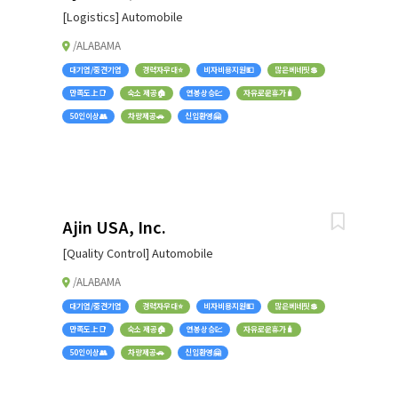
[Logistics] Automobile
/ALABAMA
대기업/중견기업
경력자우대⭐
비자비용지원💵
많은베네핏💲
만족도上📑
숙소 제공🏠
연봉상승💹
자유로운휴가🧳
50인이상👥
차량제공🚗
신입환영🤗
Ajin USA, Inc.
[Quality Control] Automobile
/ALABAMA
대기업/중견기업
경력자우대⭐
비자비용지원💵
많은베네핏💲
만족도上📑
숙소 제공🏠
연봉상승💹
자유로운휴가🧳
50인이상👥
차량제공🚗
신입환영🤗