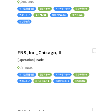
/ARIZONA
대기업/중견기업
점심제공🍱
비자비용지원💵
많은베네핏💲
만족도上📑
숙소 제공🏠
자유로운휴가🧳
50인이상👥
신입환영🤗
FNS, Inc_Chicago, IL
[Operation] Trade
/ILLINOIS
대기업/중견기업
점심제공🍱
비자비용지원💵
많은베네핏💲
만족도上📑
자유로운휴가🧳
건강보험지원💉
신입환영🤗