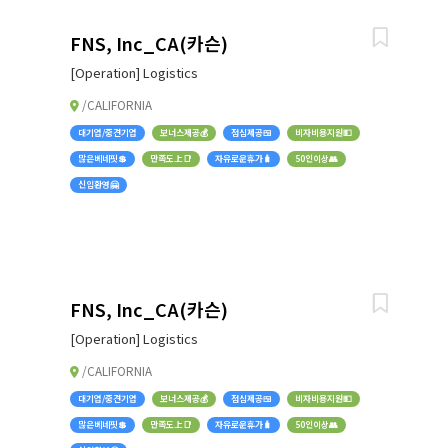
FNS, Inc_CA(카슨)
[Operation] Logistics
/CALIFORNIA
대기업/중견기업
보너스제공💰
점심제공🍱
비자비용지원💵
많은베네핏💲
만족도上📑
자유로운휴가🧳
50인이상👥
신입환영🤗
FNS, Inc_CA(카슨)
[Operation] Logistics
/CALIFORNIA
대기업/중견기업
보너스제공💰
점심제공🍱
비자비용지원💵
많은베네핏💲
만족도上📑
자유로운휴가🧳
50인이상👥