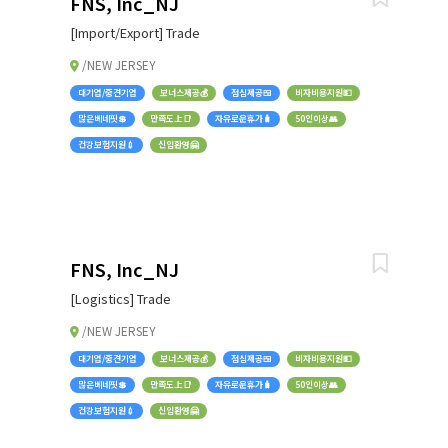
FNS, Inc_NJ
[Import/Export] Trade
/NEW JERSEY
대기업/중견기업
보너스제공💰
점심제공🍱
비자비용지원💵
많은베네핏💲
만족도上📑
자유로운휴가🧳
50인이상👥
건강보험지원💉
신입환영🤗
FNS, Inc_NJ
[Logistics] Trade
/NEW JERSEY
대기업/중견기업
보너스제공💰
점심제공🍱
비자비용지원💵
많은베네핏💲
만족도上📑
자유로운휴가🧳
50인이상👥
건강보험지원💉
신입환영🤗