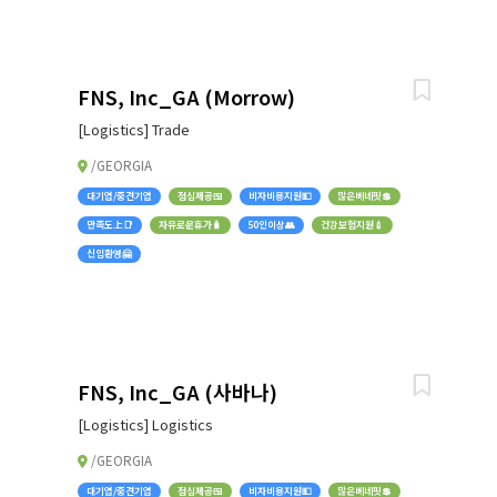
FNS, Inc_GA (Morrow)
[Logistics] Trade
/GEORGIA
대기업/중견기업
점심제공🍱
비자비용지원💵
많은베네핏💲
만족도上📑
자유로운휴가🧳
50인이상👥
건강보험지원💉
신입환영🤗
FNS, Inc_GA (사바나)
[Logistics] Logistics
/GEORGIA
대기업/중견기업
점심제공🍱
비자비용지원💵
많은베네핏💲