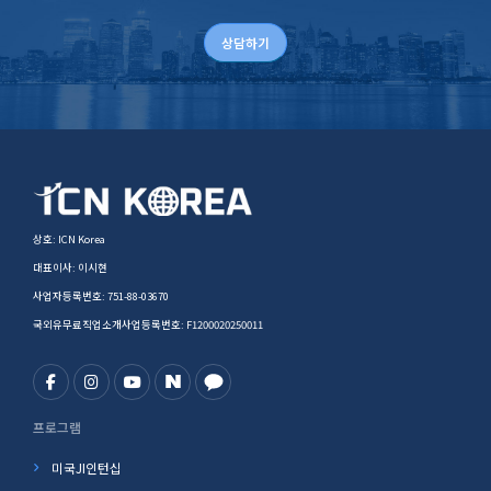
상담하기
상호: ICN Korea
대표이사: 이시현
사업자등록번호: 751-88-03670
국외유무료직업소개사업등록번호: F1200020250011
프로그램
미국JI인턴십