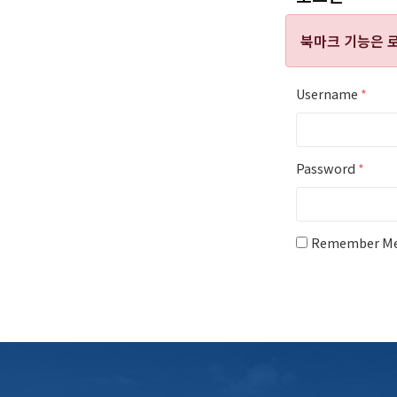
북마크 기능은
Username
*
Password
*
Remember M