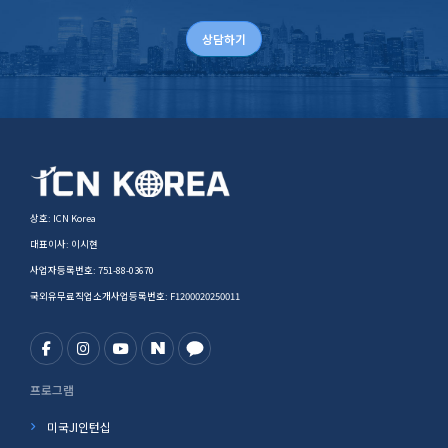
상담하기
상호: ICN Korea
대표이사: 이시현
사업자등록번호: 751-88-03670
국외유무료직업소개사업등록번호: F1200020250011
프로그램
미국JI인턴십