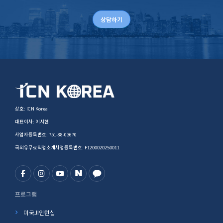
상담하기
상호: ICN Korea
대표이사: 이시현
사업자등록번호: 751-88-03670
국외유무료직업소개사업등록번호: F1200020250011
프로그램
미국JI인턴십