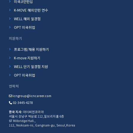
미국JI인턴십
K-MOVE 해외인턴 연수
WELL 해외 일경험
OPT 미국취업
지원하기
프로그램/채용 지원하기
K-move 지원하기
WELL 단기 일경험 지원
OPT 미국취업
연락처
icngroup@icncareer.com
02-3445-4278
한국 지사:
아이씨엔코리아
서울시 강남구 역삼로 112,밀브리지홀 6층
6F Milbridge Hall.,
112, Yeoksam-ro, Gangnam-gu, Seoul,Korea