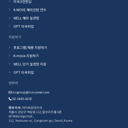
미국JI인턴십
K-MOVE 해외인턴 연수
WELL 해외 일경험
OPT 미국취업
지원하기
프로그램/채용 지원하기
K-move 지원하기
WELL 단기 일경험 지원
OPT 미국취업
연락처
icngroup@icncareer.com
02-3445-4278
한국 지사:
아이씨엔코리아
서울시 강남구 역삼로 112,밀브리지홀 6층
6F Milbridge Hall.,
112, Yeoksam-ro, Gangnam-gu, Seoul,Korea