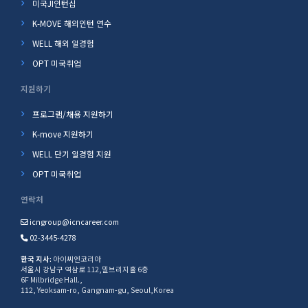
미국JI인턴십
K-MOVE 해외인턴 연수
WELL 해외 일경험
OPT 미국취업
지원하기
프로그램/채용 지원하기
K-move 지원하기
WELL 단기 일경험 지원
OPT 미국취업
연락처
icngroup@icncareer.com
02-3445-4278
한국 지사:
아이씨엔코리아
서울시 강남구 역삼로 112,밀브리지홀 6층
6F Milbridge Hall.,
112, Yeoksam-ro, Gangnam-gu, Seoul,Korea