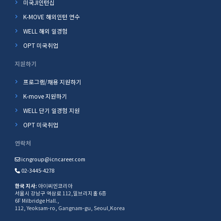
미국JI인턴십
K-MOVE 해외인턴 연수
WELL 해외 일경험
OPT 미국취업
지원하기
프로그램/채용 지원하기
K-move 지원하기
WELL 단기 일경험 지원
OPT 미국취업
연락처
icngroup@icncareer.com
02-3445-4278
한국 지사:
아이씨엔코리아
서울시 강남구 역삼로 112,밀브리지홀 6층
6F Milbridge Hall.,
112, Yeoksam-ro, Gangnam-gu, Seoul,Korea