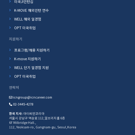
미국JI인턴십
K-MOVE 해외인턴 연수
WELL 해외 일경험
OPT 미국취업
지원하기
프로그램/채용 지원하기
K-move 지원하기
WELL 단기 일경험 지원
OPT 미국취업
연락처
icngroup@icncareer.com
02-3445-4278
한국 지사:
아이씨엔코리아
서울시 강남구 역삼로 112,밀브리지홀 6층
6F Milbridge Hall.,
112, Yeoksam-ro, Gangnam-gu, Seoul,Korea