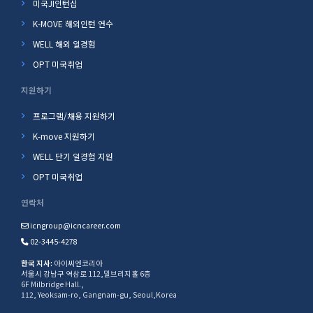
미국JI인턴십
K-MOVE 해외인턴 연수
WELL 해외 일경험
OPT 미국취업
지원하기
프로그램/채용 지원하기
K-move 지원하기
WELL 단기 일경험 지원
OPT 미국취업
연락처
icngroup@icncareer.com
02-3445-4278
한국 지사:
아이씨엔코리아
서울시 강남구 역삼로 112,밀브리지홀 6층
6F Milbridge Hall.,
112, Yeoksam-ro, Gangnam-gu, Seoul,Korea